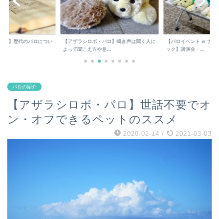
パロ】歴代のパロについ
【アザラシロボ・パロ】鳴き声は聞く人に
【パロイベント in ナ
よって聞こえ方や意...
ック】講演会・...
パロの紹介
【アザラシロボ・パロ】世話不要でオ
ン・オフできるペットのススメ
2020-02-14
/
2021-03-03