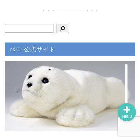
ロボホン（RoBoHoN）
アート
美術館・博物館巡り
パロ 公式サイト
瀬戸内国際芸術祭
デジ絵に挑戦！
MENU