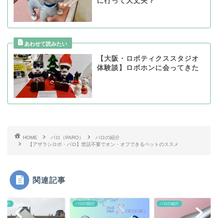
に行って大丈夫？
【大阪・ロボティクススタジオ
体験談】ロボホンに会ってきた
HOME
パロ（PARO）
パロの紹介
【アザラシロボ・パロ】世話不要でオン・オフできるペットのススメ
関連記事
の紹介
パロの紹介
パロの紹介