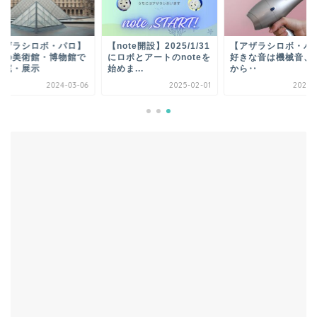
アザラシロボ・パロ】
【note開設】2025/1/31
【アザラシロボ・パ
外の美術館・博物館で
にロボとアートのnoteを
好きな音は機械音、
収蔵・展示
始めま...
から‥
2024-03-06
2025-02-01
2020-0
ホーム
パロ（PARO）
パロの紹介