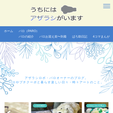
ホーム
パロ（PARO）
パロの紹介
パロお迎え前〜到着
ぱろ助日記
4コマまんが
アザラシロボ・パロオーナーのブログ。
パロやプチクーボと暮らす楽しい日々・時々アートのこと。
パロの紹介
パロについて学ぶ