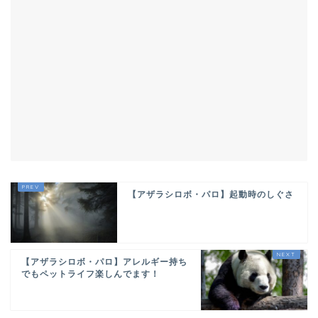
パロお迎え前〜到着
ぱろ助日記
4コマまんが
色んなロボット
プチクーボ（Petit
【アザラシロボ・パロ】起動時のしぐさ
Qoobo）
らぼっと（LOVOT）
【アザラシロボ・パロ】アレルギー持ち
でもペットライフ楽しんでます！
アイボ（aibo）