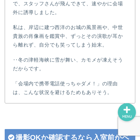
で、スタッフさんが飛んできて、速やかに会場
ロボホン（RoBoHoN）
外に誘導しました。
アート
私は、岸辺に建つ西洋のお城の風景画や、中世
貴族の肖像画を鑑賞中、ずっとその演歌が耳か
美術館・博物館巡り
ら離れず、自分でも笑ってしまう始末。
瀬戸内国際芸術祭
‥冬の津軽海峡に雪が舞い、カモメが凍えそう
だからです。
デジ絵に挑戦！
「会場内で携帯電話使っちゃダメ！」の理由
は、こんな状況を避けるためもありそう。
MENU
撮影OKか確認するなら入室前がベ