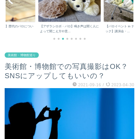
パロ】歴代のパロについ
【アザラシロボ・パロ】鳴き声は聞く人に
【パロイベント in ナ
よって聞こえ方や意...
ック】講演会・...
美術館・博物館巡り
美術館・博物館での写真撮影はOK？
SNSにアップしてもいいの？
2021-09-16
/
2023-04-30