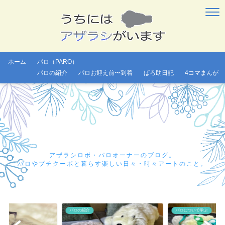
ホーム
パロ（PARO）
パロの紹介
パロお迎え前〜到着
ぱろ助日記
4コマまんが
アザラシロボ・パロオーナーのブログ。
パロやプチクーボと暮らす楽しい日々・時々アートのこと。
パロの紹介
パロについて学ぶ