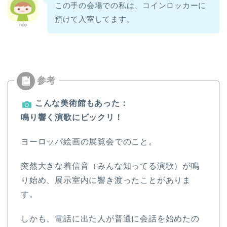
この手の会場での私は、コインロッカーに
預けて入室してます。
パロお迎え前〜到着
neo
ぱろ助日記
4コマまんが
こんな美術館もあった：
色んなロボット
鳴り響く演歌にビックリ！
プチクーボ（Petit
ヨーロッパ絵画の展覧会でのこと。
Qoobo）
突然大きな着信音（みんな知ってる演歌）が鳴
らぼっと（LOVOT）
り始め、展示室内に響き渡ったことがありま
す。
アイボ（aibo）
しかも、電話に出た人が普通に会話を始めたの