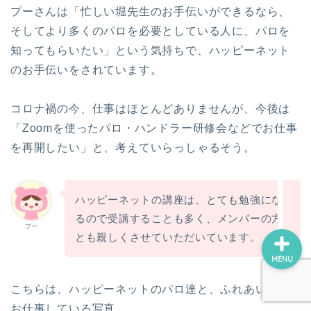
ロボホン（RoBoHoN）
プーさんは「忙しい堀先生のお手伝いができるなら、
そしてより多くのパロを必要としている人に、パロを
アート
知ってもらいたい」という気持ちで、ハッピーネット
のお手伝いをされています。
美術館・博物館巡り
コロナ禍の今、仕事はほとんどありませんが、今後は
瀬戸内国際芸術祭
「Zoomを使ったパロ・ハンドラー研修会などでお仕事
を再開したい」と、考えていらっしゃるそう。
デジ絵に挑戦！
ハッピーネットの講座は、とても勉強にな
るので受講することも多く、メンバーの方
プー
とも親しくさせていただいています。
MENU
こちらは、ハッピーネットのパロ達と、ふれあい会で
お仕事している写真。