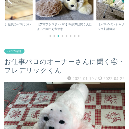
パロ】鳴き声は聞く人に
【パロイベント in ナゴヤガーデンクリニ
あなたが知りたい・見
..
ック】講演会・...
は？
パロの紹介
お仕事パロのオーナーさんに聞く④・
フレデリックくん
2022-01-19
/
2022-04-22