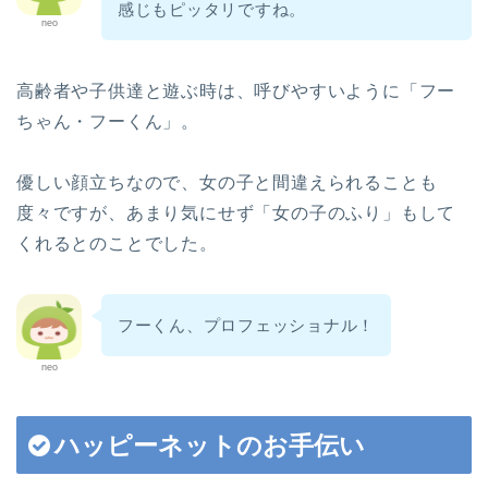
感じもピッタリですね。
neo
パロお迎え前〜到着
高齢者や子供達と遊ぶ時は、呼びやすいように「フー
ぱろ助日記
ちゃん・フーくん」。
4コマまんが
優しい顔立ちなので、女の子と間違えられることも
度々ですが、あまり気にせず「女の子のふり」もして
色んなロボット
くれるとのことでした。
プチクーボ（Petit
Qoobo）
フーくん、プロフェッショナル！
neo
らぼっと（LOVOT）
ハッピーネットのお手伝い
アイボ（aibo）