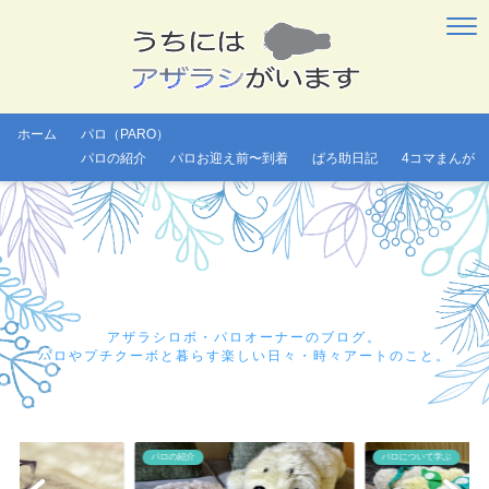
ホーム
パロ（PARO）
パロの紹介
パロお迎え前〜到着
ぱろ助日記
4コマまんが
アザラシロボ・パロオーナーのブログ。
パロやプチクーボと暮らす楽しい日々・時々アートのこと。
パロについて学ぶ
パロについて学ぶ