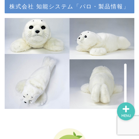
ロボホン（RoBoHoN）
株式会社 知能システム「パロ・製品情報」
アート
美術館・博物館巡り
瀬戸内国際芸術祭
デジ絵に挑戦！
MENU