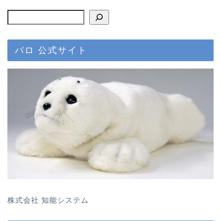
パロお迎え前〜到着
パロ 公式サイト
ぱろ助日記
4コマまんが
色んなロボット
プチクーボ（Petit
Qoobo）
らぼっと（LOVOT）
株式会社 知能システム
アイボ（aibo）