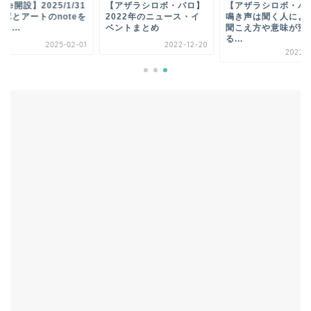
ote開設】2025/1/31
【アザラシロボ・パロ】
【アザラシロボ・パ
ロボとアートのnoteを
2022年のニュース・イ
鳴き声は聞く人によ
ま...
ベントまとめ
聞こえ方や意味が変
る...
2025-02-01
2022-12-20
2022-0