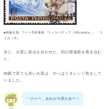
■画像出典: フリー百科事典『ウィキペディア（Wikipedia）』：ラ
イカ（犬）
次に、火星に焦点を合わせた、別の望遠鏡を覗き込む
と、
肉眼で見ても赤い火星は、やっぱりオレンジ色をして
いました。
‥ひゃ〜、あれが火星かあ〜！
neo