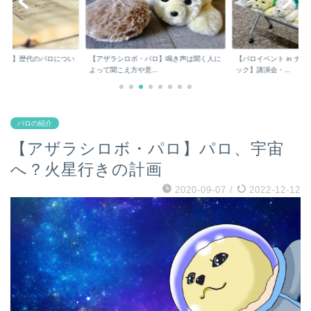
パロ】歴代のパロについ
【アザラシロボ・パロ】鳴き声は聞く人に
【パロイベント in ナ
よって聞こえ方や意...
ック】講演会・...
パロの紹介
【アザラシロボ・パロ】パロ、宇宙
へ？火星行きの計画
2020-09-07
/
2022-12-12