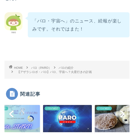
「パロ・宇宙へ」のニュース、続報が楽し
みです。それではまた！
neo
HOME
パロ（PARO）
パロの紹介
【アザラシロボ・パロ】パロ、宇宙へ？火星行きの計画
関連記事
の紹介
パロの紹介
パロの紹介