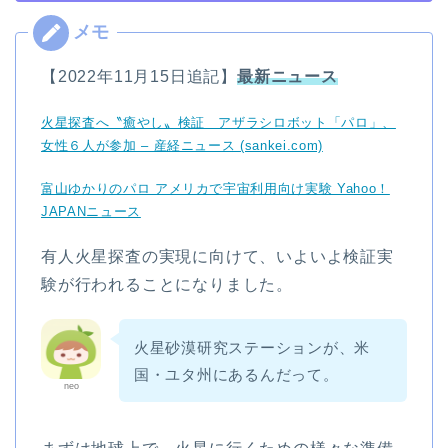
【2022年11月15日追記】
最新ニュース
火星探査へ〝癒やし〟検証 アザラシロボット「パロ」、
女性６人が参加 – 産経ニュース (sankei.com)
富山ゆかりのパロ アメリカで宇宙利用向け実験 Yahoo！
JAPANニュース
有人火星探査の実現に向けて、いよいよ検証実
験が行われることになりました。
火星砂漠研究ステーションが、米
国・ユタ州にあるんだって。
neo