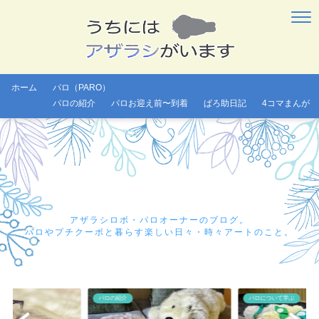
ホーム
パロ（PARO）
パロの紹介
パロお迎え前〜到着
ぱろ助日記
4コマまんが
アザラシロボ・パロオーナーのブログ。
パロやプチクーボと暮らす楽しい日々・時々アートのこと。
パロの紹介
パロについて学ぶ