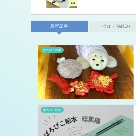
最新記事
パロ（PARO）
ぱろぴこ絵本
ぱろぴこ絵本