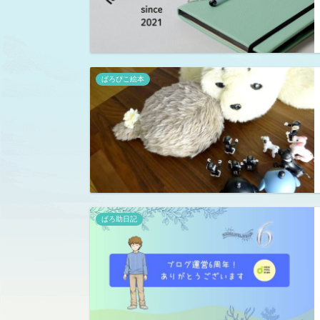
ぱろぴこ絵本
ぱろ助日記