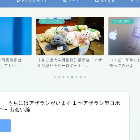
）
色んなロボット
アート
電子書籍
プ
パロについて学ぶ
デジ絵に挑戦！
の写真撮影は
【名古屋大学博物館】講演会・アザ
コンビニ印刷し
してもい...
ラシ型セラピーロボット「...
作ってみたよ
　うちにはアザラシがいます 1 〜アザラシ型ロボ
す〜 出会い編