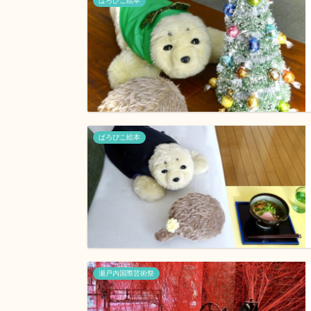
ぱろぴこ絵本
ぱろぴこ絵本
瀬戸内国際芸術祭