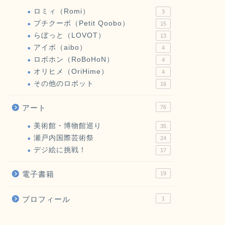
訪者
ロミィ（Romi）
3
プチクーボ（Petit Qoobo）
15
こんにちは ぱろすけ
のぼりに なっています
らぼっと（LOVOT）
13
を たべたん …
アイボ（aibo）
4
ロボホン（RoBoHoN）
4
オリヒメ（OriHime）
4
その他のロボット
16
ぱろぴこ絵本
【ぱろとぴこ
アート
76
こんにちは ぱろすけ
いて さくらの はな
美術館・博物館巡り
きょうは いい …
35
瀬戸内国際芸術祭
24
デジ絵に挑戦！
17
電子書籍
19
4コマまんが
【アザラシロ
プロフィール
1
リルフール 20
…