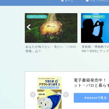
ホーム
パロ（PARO
パロについて学ぶ
美術館・博物館巡り
ナゴヤガーデン
あなたが知りたい・見たい「パロの
美術館・博物館で
..
情報」は？
OK？SNSにアップ
電子書籍発売中！　
ット・パロと暮ら
Amazonで見る