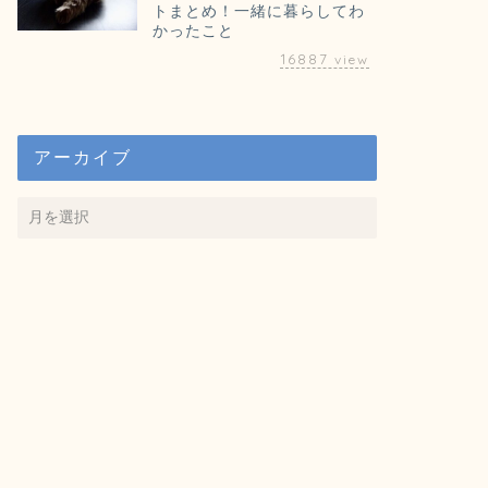
年9月発売
トまとめ！一緒に暮らしてわ
かったこと
この記事は、小説「ア
て？」を、9月1日に
16887
view
出版するお話です。最 
アーカイブ
電子書籍
【Amazon 
はアザラシがい
この記事は、Kindl
の紹介です。 販売ペー
電子書籍
【文学フリマ
盛況だったよ
この記事は、出店者と
回のエントリーについて