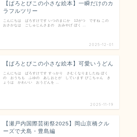
【ぱろとぴこの小さな絵本】一瞬だけのカ
ラフルツリー
こんにちは ぱろすけです いつのまにか 12がつ ですね この
おさかなは ごしゅじんさまの おみやげ ぼく …
2025-12-01
【ぱろとぴこの小さな絵本】可愛いうどん
こんにちは ぱろすけです すっかり さむくなりましたね ぼく
の おうちも ふゆの あしおとが しています ぴこちゃん き
ょうは かわいい おうどんを …
2025-11-19
【瀬戸内国際芸術祭2025】岡山京橋クル
ーズで犬島・豊島編