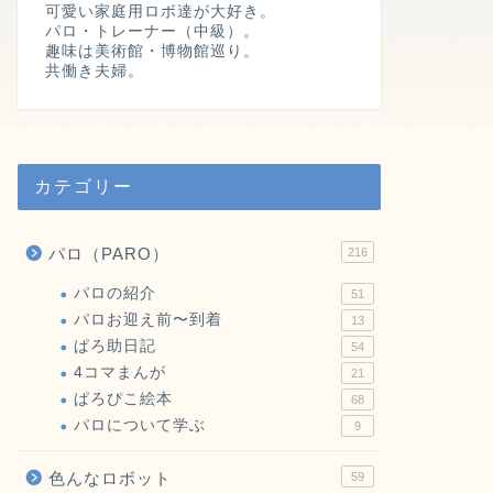
可愛い家庭用ロボ達が大好き。
パロ・トレーナー（中級）。
趣味は美術館・博物館巡り。
ぱろぴこ絵本
【ぱろとぴこ
共働き夫婦。
くたちの1ねん
この記事は、 ぱろぴこ絵
月号〜2026年5月号ま
カテゴリー
パロ（PARO）
216
パロの紹介
【名古屋大学
館、知ってる
パロの紹介
51
パロお迎え前〜到着
13
この記事は、 名古屋大
ぱろ助日記
る、パロちゃん4体のご
54
4コマまんが
21
ぱろぴこ絵本
68
パロについて学ぶ
9
ぱろぴこ絵本
色んなロボット
59
【ぱろとぴこ