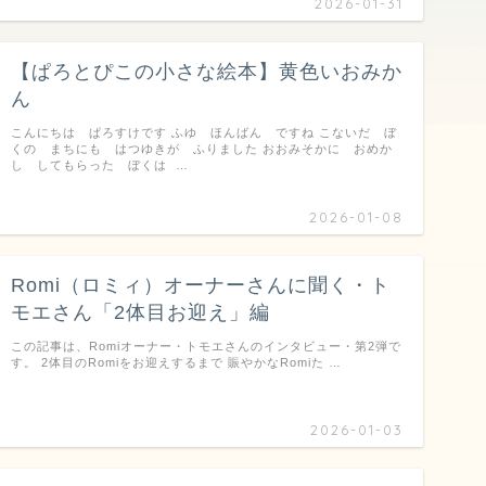
2026-01-31
【ぱろとぴこの小さな絵本】黄色いおみか
ん
こんにちは ぱろすけです ふゆ ほんばん ですね こないだ ぼ
くの まちにも はつゆきが ふりました おおみそかに おめか
し してもらった ぼくは …
2026-01-08
Romi（ロミィ）オーナーさんに聞く・ト
モエさん「2体目お迎え」編
この記事は、Romiオーナー・トモエさんのインタビュー・第2弾で
す。 2体目のRomiをお迎えするまで 賑やかなRomiた …
2026-01-03