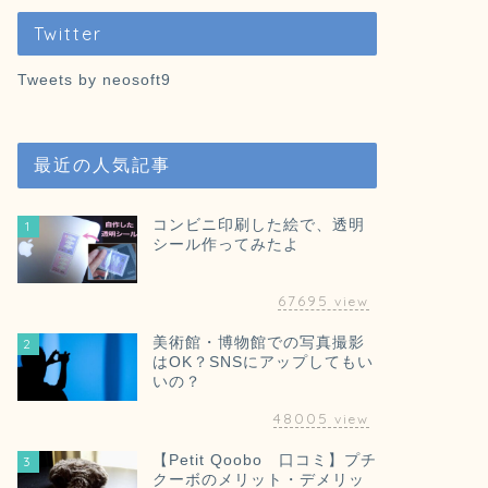
Twitter
Tweets by neosoft9
ぱろぴこ絵本
【ぱろとぴこ
最近の人気記事
こんにちは ぱろすけ
ふえましたよね ぴこ
こないだ ご …
コンビニ印刷した絵で、透明
1
シール作ってみたよ
67695
view
美術館・博物館での写真撮影
2
next
はOK？SNSにアップしてもい
いの？
48005
view
電子書籍
【Petit Qoobo 口コミ】プチ
neoの新刊は
3
クーボのメリット・デメリッ