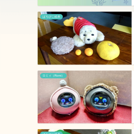
ぱろぴこ絵本
ロミィ（Romi）