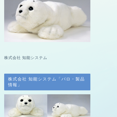
ぱろ助日記
水彩でアザラ
neo こんにちは。ne
株式会社 知能システム
は、自著「うちにはア
を書きました。 デ …
株式会社 知能システム「パロ・製品
情報」
ぱろぴこ絵本
【ぱろとぴこの
QOOBO
こんにちは ぱろすけ
「009」に なりまし