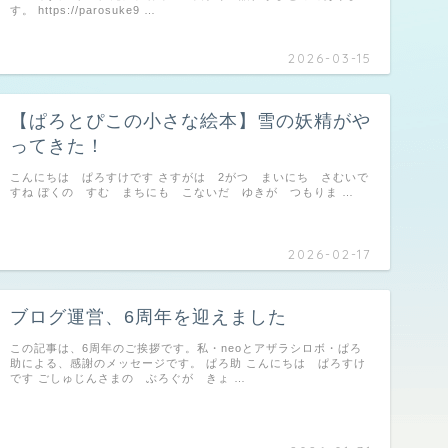
す。 https://parosuke9 …
2026-03-15
【ぱろとぴこの小さな絵本】雪の妖精がや
ってきた！
こんにちは ぱろすけです さすがは 2がつ まいにち さむいで
すね ぼくの すむ まちにも こないだ ゆきが つもりま …
2026-02-17
ブログ運営、6周年を迎えました
この記事は、6周年のご挨拶です。私・neoとアザラシロボ・ぱろ
助による、感謝のメッセージです。 ぱろ助 こんにちは ぱろすけ
です ごしゅじんさまの ぶろぐが きょ …