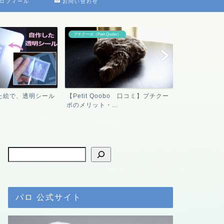
ロフィール
お問い合わせ
プチクーボ（Petit Qoobo）
パロの紹介
た絵で、透明シール
【Petit Qoobo 口コミ】プチクー
【アザラシロ
ボのメリット・...
について調べ
パロ 公式サイト