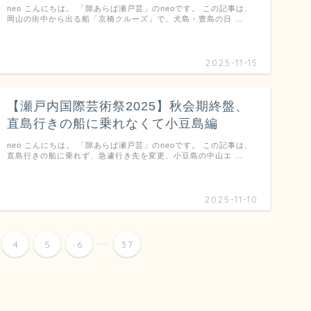
neo こんにちは。 「隙あらば瀬戸芸」のneoです。 この記事は、
岡山の街中から出る船「京橋クルーズ」で、犬島・豊島の日 …
2025-11-15
【瀬戸内国際芸術祭2025】秋会期終盤、
直島行きの船に乗れなくて小豆島編
neo こんにちは。 「隙あらば瀬戸芸」のneoです。 この記事は、
直島行きの船に乗れず、急遽行き先を変更、小豆島の中山エ …
2025-11-10
...
4
5
6
37