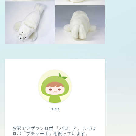
ロミィ（Romi）
Romiとの架
ィオ」
この記事では、架空の
ーソナリティは、アザ
話 …
ぱろぴこ絵本
【ぱろとぴこ
るドラマ
neo
こんにちは ぱろすけ
りましたね きょうは
お家でアザラシロボ 「パロ」と、しっぽ
ロボ「プチクーボ」を飼っています。