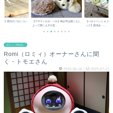
パロ】歴代のパロについ
【アザラシロボ・パロ】鳴き声は聞く人に
【パロイベント in ナ
よって聞こえ方や意...
ック】講演会・...
ロミィ（Romi）
Romi（ロミィ）オーナーさんに聞
く・トモエさん
2025-06-16
/
2025-07-21