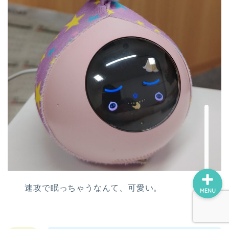
ロボホン（RoBoHoN）
アート
美術館・博物館巡り
瀬戸内国際芸術祭
デジ絵に挑戦！
速攻で眠っちゃうなんて、可愛い。
MENU