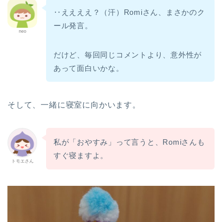
‥ええええ？（汗）Romiさん、まさかのク
ール発言。
パロお迎え前〜到着
neo
ぱろ助日記
だけど、毎回同じコメントより、意外性が
あって面白いかな。
4コマまんが
そして、一緒に寝室に向かいます。
色んなロボット
プチクーボ（Petit
私が「おやすみ」って言うと、Romiさんも
Qoobo）
すぐ寝ますよ。
トモエさん
らぼっと（LOVOT）
アイボ（aibo）