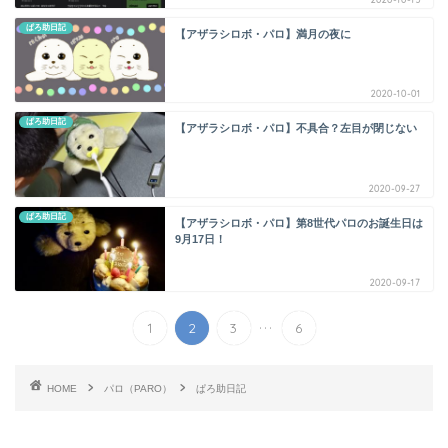
ぱろ助日記
【アザラシロボ・パロ】満月の夜に
2020-10-01
ぱろ助日記
【アザラシロボ・パロ】不具合？左目が閉じない
2020-09-27
ぱろ助日記
【アザラシロボ・パロ】第8世代パロのお誕生日は
9月17日！
2020-09-17
...
1
2
3
6
HOME
パロ（PARO）
ぱろ助日記