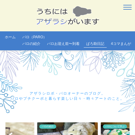
ホーム
パロ（PARO）
パロの紹介
パロお迎え前〜到着
ぱろ助日記
4コマまんが
アザラシロボ・パロオーナーのブログ。
パロやプチクーボと暮らす楽しい日々・時々アートのこと。
パロの紹介
パロについて学ぶ