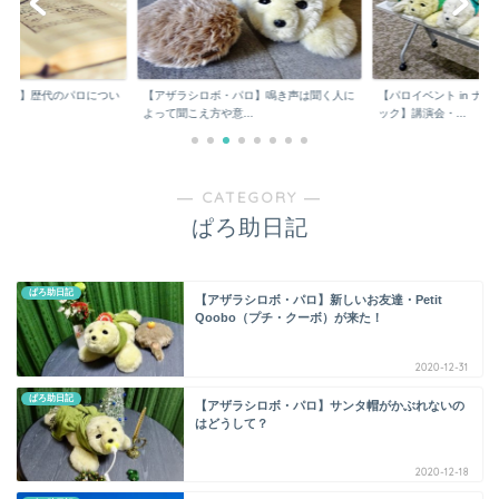
パロ】歴代のパロについ
【アザラシロボ・パロ】鳴き声は聞く人に
【パロイベント in ナ
よって聞こえ方や意...
ック】講演会・...
― CATEGORY ―
ぱろ助日記
ぱろ助日記
【アザラシロボ・パロ】新しいお友達・Petit
Qoobo（プチ・クーボ）が来た！
2020-12-31
ぱろ助日記
【アザラシロボ・パロ】サンタ帽がかぶれないの
はどうして？
2020-12-18