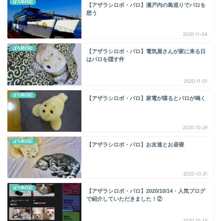
ぱろ助日記
【アザラシロボ・パロ】瀬戸内の島巡りでパロを
想う
2020-11-04
ぱろ助日記
【アザラシロボ・パロ】電気屋さんが家に来る日
はパロを隠す件
2020-11-01
ぱろ助日記
【アザラシロボ・パロ】家電が喋るとパロが鳴く
2020-10-29
ぱろ助日記
【アザラシロボ・パロ】お友達とお昼寝
2020-10-21
ぱろ助日記
【アザラシロボ・パロ】2020/10/14・人気ブログ
で紹介していただきました！②
2020-10-15