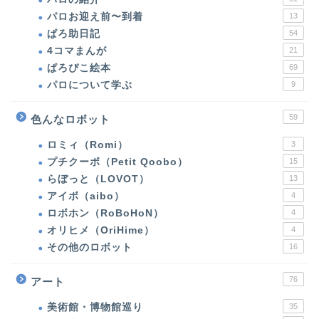
パロお迎え前〜到着
13
ぱろ助日記
54
4コマまんが
21
ぱろぴこ絵本
69
パロについて学ぶ
9
59
色んなロボット
ロミィ（Romi）
3
プチクーボ（Petit Qoobo）
15
らぼっと（LOVOT）
13
アイボ（aibo）
4
ホーム
ロボホン（RoBoHoN）
4
オリヒメ（OriHime）
4
パロ（PARO）
その他のロボット
16
パロの紹介
76
アート
美術館・博物館巡り
35