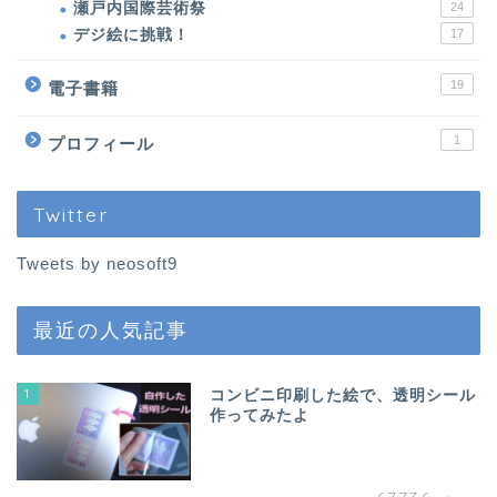
パロお迎え前〜到着
瀬戸内国際芸術祭
24
デジ絵に挑戦！
17
ぱろ助日記
19
電子書籍
4コマまんが
1
プロフィール
色んなロボット
Twitter
プチクーボ（Petit
Tweets by neosoft9
Qoobo）
最近の人気記事
らぼっと（LOVOT）
1
コンビニ印刷した絵で、透明シール
アイボ（aibo）
作ってみたよ
ロボホン（RoBoHoN）