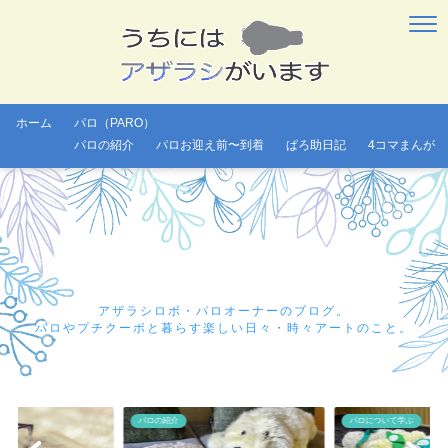
ホーム
パロ（PARO）
パロの紹介
パロお迎え前〜到着
ぱろ助日記
4コマまんが
アザラシロボ・パロオーナーのブログ。
パロやプチクーボと暮らす楽しい日々・時々アートのこと。
パロの紹介
パロについて学ぶ