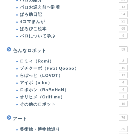
パロの紹介
パロお迎え前〜到着
13
ぱろ助日記
54
4コマまんが
21
ぱろぴこ絵本
68
パロについて学ぶ
9
59
色んなロボット
ロミィ（Romi）
3
プチクーボ（Petit Qoobo）
15
らぼっと（LOVOT）
13
アイボ（aibo）
4
ホーム
ロボホン（RoBoHoN）
4
オリヒメ（OriHime）
4
パロ（PARO）
その他のロボット
16
パロの紹介
76
アート
美術館・博物館巡り
35