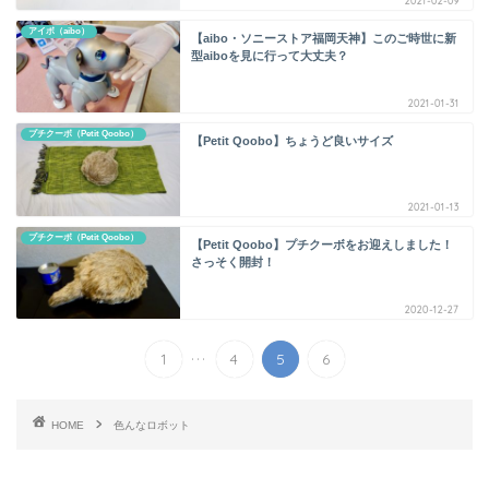
2021-02-09
アイボ（aibo）
【aibo・ソニーストア福岡天神】このご時世に新
型aiboを見に行って大丈夫？
2021-01-31
プチクーボ（Petit Qoobo）
【Petit Qoobo】ちょうど良いサイズ
2021-01-13
プチクーボ（Petit Qoobo）
【Petit Qoobo】プチクーボをお迎えしました！
さっそく開封！
2020-12-27
...
1
4
5
6
HOME
色んなロボット