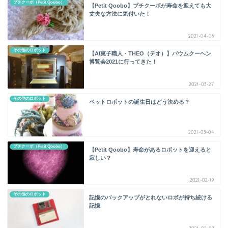
プチクーボ（Petit Qoobo）
【Petit Qoobo】プチクーボが寿命を迎えても大
丈夫な方法に気付いた！
2021-04-06
その他のロボット
【AI菓子職人・THEO（テオ）】バウムクーヘン
博覧会2021に行ってきた！
2021-03-27
その他のロボット
ペットロボットの誕生日はどう決める？
2021-03-04
プチクーボ（Petit Qoobo）
【Petit Qoobo】寿命があるロボットを迎えると
寂しい？
2021-02-19
その他のロボット
記憶のバックアップがとれないロボが持ち続ける
記憶