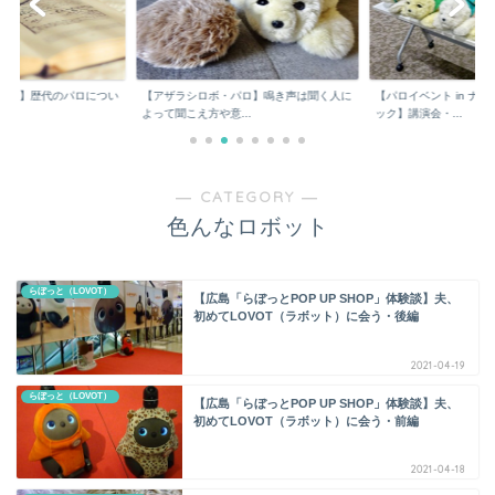
パロ】歴代のパロについ
【アザラシロボ・パロ】鳴き声は聞く人に
【パロイベント in ナ
よって聞こえ方や意...
ック】講演会・...
― CATEGORY ―
色んなロボット
らぼっと（LOVOT）
【広島「らぼっとPOP UP SHOP」体験談】夫、
初めてLOVOT（ラボット）に会う・後編
2021-04-19
らぼっと（LOVOT）
【広島「らぼっとPOP UP SHOP」体験談】夫、
初めてLOVOT（ラボット）に会う・前編
2021-04-18