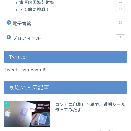
パロお迎え前〜到着
瀬戸内国際芸術祭
24
デジ絵に挑戦！
17
ぱろ助日記
19
電子書籍
4コマまんが
1
プロフィール
色んなロボット
Twitter
プチクーボ（Petit
Tweets by neosoft9
Qoobo）
最近の人気記事
らぼっと（LOVOT）
1
コンビニ印刷した絵で、透明シール
アイボ（aibo）
作ってみたよ
ロボホン（RoBoHoN）