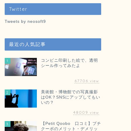
Twitter
Tweets by neosoft9
最近の人気記事
コンビニ印刷した絵で、透明
1
シール作ってみたよ
67706
view
美術館・博物館での写真撮影
2
はOK？SNSにアップしてもい
いの？
48009
view
【Petit Qoobo 口コミ】プチ
3
クーボのメリット・デメリッ