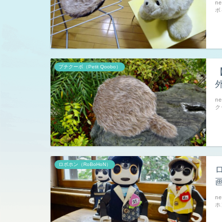
n
ボ
プチクーボ（Petit Qoobo）
n
ク
ロボホン（RoBoHoN）
n
ホ