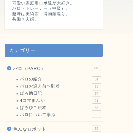
可愛い家庭用ロボ達が大好き。
パロ・トレーナー（中級）。
趣味は美術館・博物館巡り。
共働き夫婦。
カテゴリー
パロ（PARO）
216
パロの紹介
51
パロお迎え前〜到着
13
ぱろ助日記
54
4コマまんが
21
ぱろぴこ絵本
68
パロについて学ぶ
9
色んなロボット
59