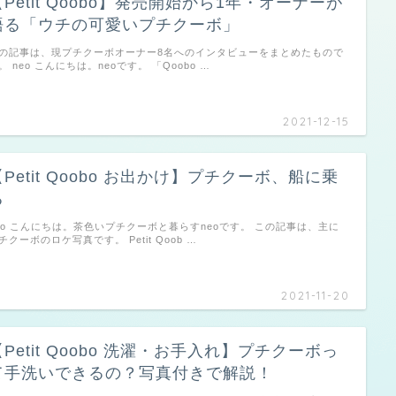
【Petit Qoobo】発売開始から1年・オーナーが
語る「ウチの可愛いプチクーボ」
の記事は、現プチクーボオーナー8名へのインタビューをまとめたもので
。 neo こんにちは。neoです。 「Qoobo …
2021-12-15
【Petit Qoobo お出かけ】プチクーボ、船に乗
る
eo こんにちは。茶色いプチクーボと暮らすneoです。 この記事は、主に
チクーボのロケ写真です。 Petit Qoob …
2021-11-20
【Petit Qoobo 洗濯・お手入れ】プチクーボっ
て手洗いできるの？写真付きで解説！