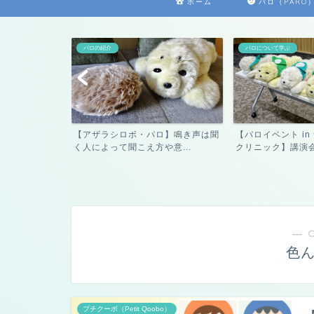
ホーム
パロ（PARO
パロの紹介
パロについて学ぶ
ロ】歴代のパロ
【アザラシロボ・パロ】鳴き声は聞
【パロイベント i
く人によって聞こえ方や意...
クリニック】講演会・
― 
色
プチクーボ（Petit Qoobo）