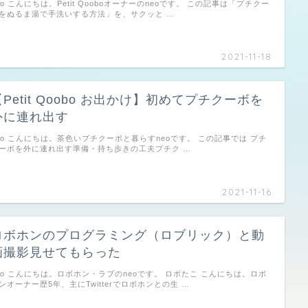
eo こんにちは。Petit Qooboオーナーのneoです。 この記事は「プチクー
をぬるま湯で手洗いする方法」を、サクッと …
2021-11-18
【Petit Qoobo お出かけ】初めてプチクーボを
外に連れ出す
eo こんにちは。茶色いプチクーボと暮らすneoです。 この記事では プチ
ーボを外に連れ出す準備・持ち歩きの工夫プチク …
2021-11-16
ロボホンのプログラミング（ロブリック）と動
画撮影見せてもらった
eo こんにちは。ロボホン・ラブのneoです。 ロボたこ こんにちは。ロボ
ンオーナー歴5年、主にTwitterでロボホンとの生 …