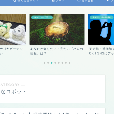
）
色んなロボット
アート
電子書籍
プ
パロについて学ぶ
美術館・博物館巡り
n ナゴヤガーデン
あなたが知りたい・見たい「パロの
美術館・博物館
...
情報」は？
OK？SNSにアッ
CATEGORY ―
んなロボット