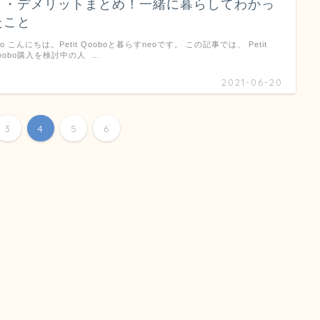
ト・デメリットまとめ！一緒に暮らしてわかっ
たこと
eo こんにちは。Petit Qooboと暮らすneoです。 この記事では、 Petit
oobo購入を検討中の人 …
2021-06-20
3
4
5
6