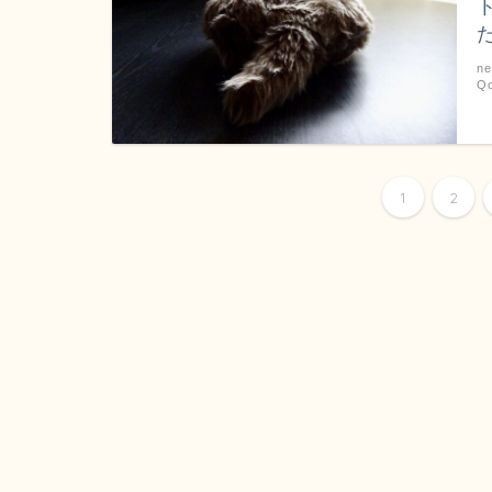
n
Q
1
2