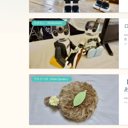
ロボホン（RoBoHoN）
n
良
ン
プチクーボ（Petit Qoobo）
n
ー