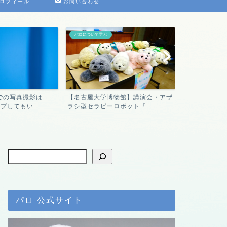
ロフィール
お問い合わせ
パロについて学ぶ
デジ絵に挑戦！
での写真撮影は
【名古屋大学博物館】講演会・アザ
コンビニ印刷
プしてもい...
ラシ型セラピーロボット「...
作ってみたよ
パロ 公式サイト