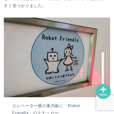
ロボホン（RoBoHoN）
すぐ見つかりました。
アート
美術館・博物館巡り
瀬戸内国際芸術祭
デジ絵に挑戦！
MENU
エレベーター横の案内板に「Robot
Friendly」のステッカー。