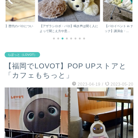
パロ】鳴き声は聞く人に
【パロイベント in ナゴヤガーデンクリニ
あなたが知りたい・見
..
ック】講演会・...
は？
らぼっと（LOVOT）
【福岡でLOVOT】POP UPストアと
「カフェもちっと」
2023-04-19
/
2023-05-20