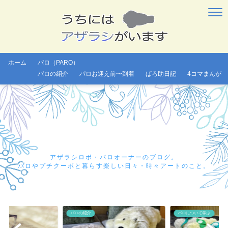
ホーム
パロ（PARO）
パロの紹介
パロお迎え前〜到着
ぱろ助日記
4コマまんが
アザラシロボ・パロオーナーのブログ。
パロやプチクーボと暮らす楽しい日々・時々アートのこと。
パロについて学ぶ
パロについて学ぶ