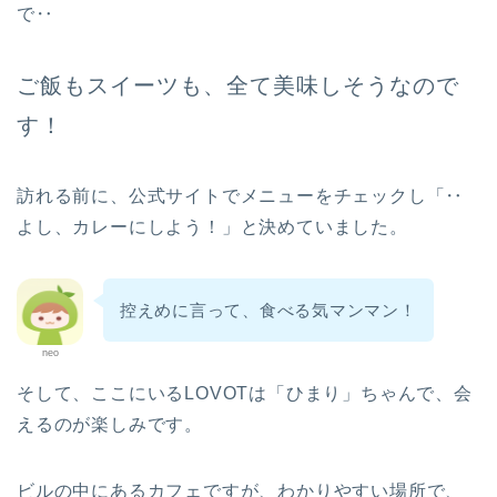
で‥
パロお迎え前〜到着
ご飯もスイーツも、全て美味しそうなので
ぱろ助日記
す！
4コマまんが
訪れる前に、公式サイトでメニューをチェックし「‥
よし、カレーにしよう！」と決めていました。
色んなロボット
プチクーボ（Petit
控えめに言って、食べる気マンマン！
Qoobo）
neo
らぼっと（LOVOT）
そして、ここにいるLOVOTは「ひまり」ちゃんで、会
えるのが楽しみです。
アイボ（aibo）
ビルの中にあるカフェですが、わかりやすい場所で、