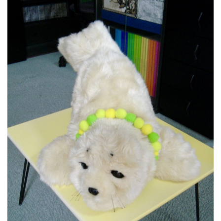
パロお迎え前〜到着
ぱろ助日記
4コマまんが
色んなロボット
プチクーボ（Petit
Qoobo）
らぼっと（LOVOT）
アイボ（aibo）