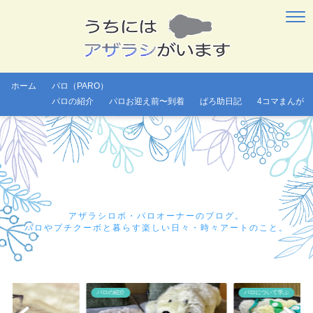
ホーム
パロ（PARO）
パロの紹介
パロお迎え前〜到着
ぱろ助日記
4コマまんが
アザラシロボ・パロオーナーのブログ。
パロやプチクーボと暮らす楽しい日々・時々アートのこと。
パロの紹介
パロについて学ぶ