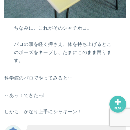
ロボホン（RoBoHoN）
アート
ちなみに、これがそのシャチホコ。
美術館・博物館巡り
パロの頭を軽く押さえ、体を持ち上げるとこ
のポーズをキープし、たまにこのまま踊りま
瀬戸内国際芸術祭
す。
デジ絵に挑戦！
科学館のパロでやってみると‥
‥あっ！できたっ‼︎
MENU
しかも、かなり上手にシャキーン！