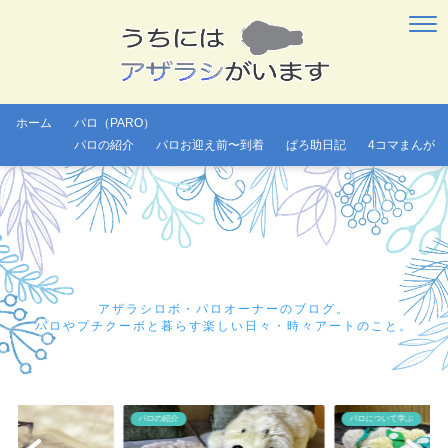
ホーム
パロ（PARO）
パロの紹介
パロお迎え前〜到着
ぱろ助日記
4コマまんが
アザラシロボ・パロオーナーのブログ。
パロやプチクーボと暮らす楽しい日々・時々アートのこと。
パロの紹介
パロについて学ぶ