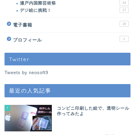
パロお迎え前〜到着
瀬戸内国際芸術祭
24
デジ絵に挑戦！
17
ぱろ助日記
19
電子書籍
4コマまんが
1
プロフィール
色んなロボット
Twitter
プチクーボ（Petit
Tweets by neosoft9
Qoobo）
最近の人気記事
らぼっと（LOVOT）
1
コンビニ印刷した絵で、透明シール
アイボ（aibo）
作ってみたよ
ロボホン（RoBoHoN）