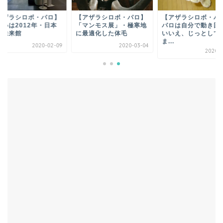
アザラシロボ・パロ】
【アザラシロボ・パロ】
【アザラシロボ・パ
会いは2012年・日本
「マンモス展」・極寒地
パロは自分で動き回
学未来館
に最適化した体毛
いいえ、じっとして
ま...
2020-02-09
2020-03-04
2020-0