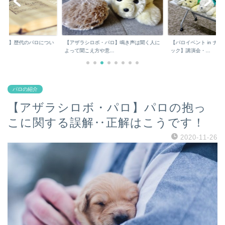
パロ】歴代のパロについ
【アザラシロボ・パロ】鳴き声は聞く人に
【パロイベント in ナ
よって聞こえ方や意...
ック】講演会・...
パロの紹介
【アザラシロボ・パロ】パロの抱っ
こに関する誤解‥正解はこうです！
2020-11-26