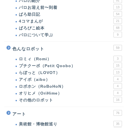
パロの紹介
51
パロお迎え前〜到着
13
ぱろ助日記
54
4コマまんが
21
ぱろぴこ絵本
68
パロについて学ぶ
9
59
色んなロボット
ロミィ（Romi）
3
プチクーボ（Petit Qoobo）
15
らぼっと（LOVOT）
13
アイボ（aibo）
4
ホーム
ロボホン（RoBoHoN）
4
オリヒメ（OriHime）
4
パロ（PARO）
その他のロボット
16
パロの紹介
76
アート
美術館・博物館巡り
35