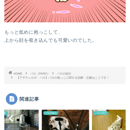
もっと低めに抱っこして、
上から顔を覗き込んでも可愛いのでした。
HOME
パロ（PARO）
パロの紹介
【アザラシロボ・パロ】パロの抱っこに関する誤解‥正解はこうです！
関連記事
の紹介
パロの紹介
パロの紹介