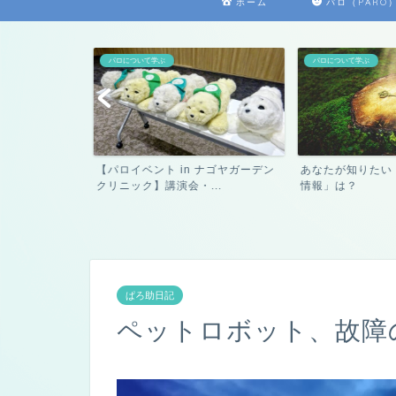
ホーム
パロ（PARO
パロについて学ぶ
パロについて学ぶ
ロ】鳴き声は聞
【パロイベント in ナゴヤガーデン
あなたが知りたい
意...
クリニック】講演会・...
情報」は？
ぱろ助日記
ペットロボット、故障