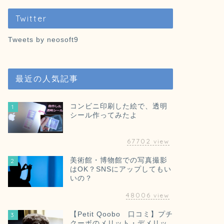
Twitter
Tweets by neosoft9
最近の人気記事
コンビニ印刷した絵で、透明
1
シール作ってみたよ
67702
view
美術館・博物館での写真撮影
2
はOK？SNSにアップしてもい
いの？
48006
view
【Petit Qoobo 口コミ】プチ
3
クーボのメリット・デメリッ