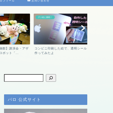
ロフィール
お問い合わせ
デジ絵に挑戦！
プチクーボ（Petit Q
物館】講演会・アザ
コンビニ印刷した絵で、透明シール
【Petit Q
ボット「...
作ってみたよ
ボのメリット・.
パロ 公式サイト