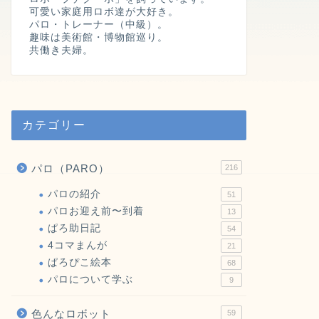
可愛い家庭用ロボ達が大好き。
パロ・トレーナー（中級）。
趣味は美術館・博物館巡り。
共働き夫婦。
カテゴリー
パロ（PARO）
216
パロの紹介
51
パロお迎え前〜到着
13
ぱろ助日記
54
4コマまんが
21
ぱろぴこ絵本
68
パロについて学ぶ
9
色んなロボット
59