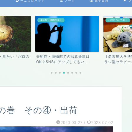
）
色んなロボット
アート
電子書籍
プ
美術館・博物館巡り
パロについて学ぶ
・見たい「パロの
美術館・博物館での写真撮影は
【名古屋大学博
OK？SNSにアップしてもい...
ラシ型セラピーロ
の巻 その④・出荷
2020-03-27
/
2023-07-02