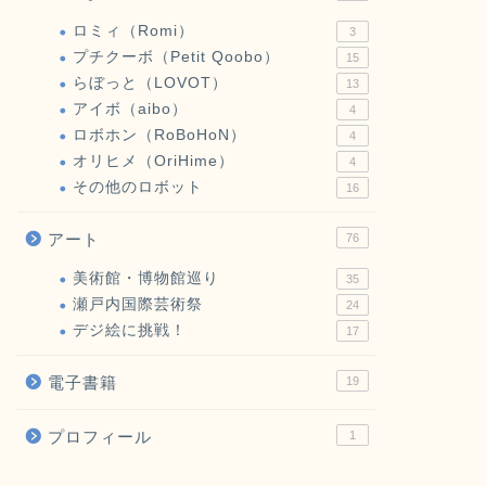
ロミィ（Romi）
3
プチクーボ（Petit Qoobo）
15
らぼっと（LOVOT）
13
アイボ（aibo）
4
ロボホン（RoBoHoN）
4
オリヒメ（OriHime）
4
その他のロボット
16
アート
76
美術館・博物館巡り
35
瀬戸内国際芸術祭
24
デジ絵に挑戦！
17
電子書籍
19
プロフィール
1