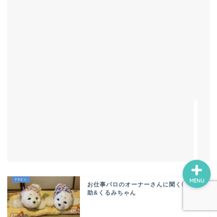
ロボホン（RoBoHoN）
アート
美術館・博物館巡り
瀬戸内国際芸術祭
デジ絵に挑戦！
MENU
お仕事パロのオーナーさんに聞く①・豆
助&くるみちゃん