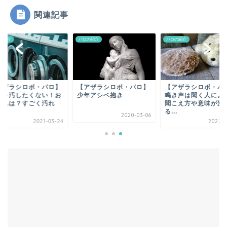
関連記事
パロお迎え前〜到着
の紹介
パロの紹介
パロの紹介
ぱろ助日記
4コマまんが
アザラシロボ・パロ】
【アザラシロボ・パロ】
【アザラシロボ・パ
皮を汚したくない！お
少年アシベ抱き
鳴き声は聞く人によ
入れは？すごく汚れ
聞こえ方や意味が変
色んなロボット
.
る...
2020-03-06
2021-03-24
2022-0
プチクーボ（Petit
Qoobo）
らぼっと（LOVOT）
アイボ（aibo）