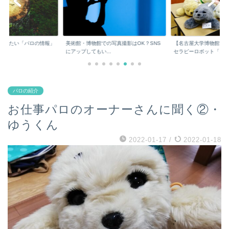
・見たい「パロの情報」
美術館・博物館での写真撮影はOK？SNS
【名古屋大学博物館】
にアップしてもい...
セラピーロボット「...
パロの紹介
お仕事パロのオーナーさんに聞く②・
ゆうくん
2022-01-17
/
2022-01-18