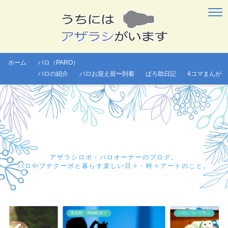
ホーム
パロ（PARO）
パロの紹介
パロお迎え前〜到着
ぱろ助日記
4コマまんが
アザラシロボ・パロオーナーのブログ。
パロやプチクーボと暮らす楽しい日々・時々アートのこと。
美術館・博物館巡り
パロについて学ぶ