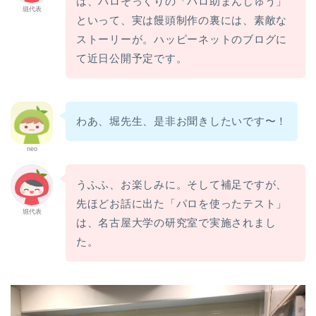
は、パロそっくりの「パロ助まんじゅう」
堀代表
といって、実は饅頭制作の裏には、素敵な
ストーリーが。ハッピーネットのブログに
て近日公開予定です。
わあ、堀先生、是非お聞きしたいです〜！
neo
うふふ、お楽しみに。そして補足ですが、
先ほどお話に出た「パロを使ったテスト」
堀代表
は、名古屋大学の研究室で実施されまし
た。