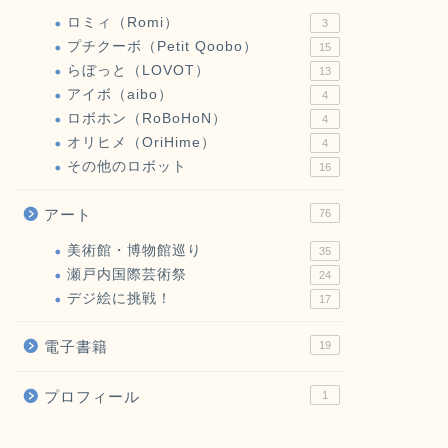
ロミィ（Romi）
3
プチクーボ（Petit Qoobo）
15
らぼっと（LOVOT）
13
アイボ（aibo）
4
ロボホン（RoBoHoN）
4
オリヒメ（OriHime）
4
その他のロボット
16
アート
76
美術館・博物館巡り
35
瀬戸内国際芸術祭
24
デジ絵に挑戦！
17
電子書籍
19
プロフィール
1