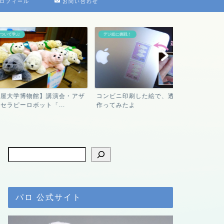
ロフィール
お問い合わせ
デジ絵に挑戦！
プチクーボ（Petit Q
物館】講演会・アザ
コンビニ印刷した絵で、透明シール
【Petit Q
ボット「...
作ってみたよ
ボのメリット・.
パロ 公式サイト