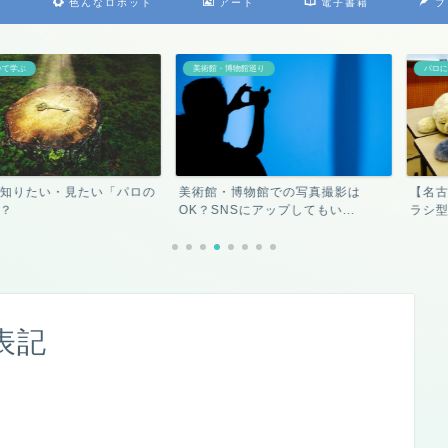
）
色んなロボット
アート
電子書籍
プ
美術館・博物館巡り
パロについて学ぶ
・見たい「パロの
美術館・博物館での写真撮影は
【名古屋大学博
OK？SNSにアップしてもい...
ラシ型セラピーロ
表記