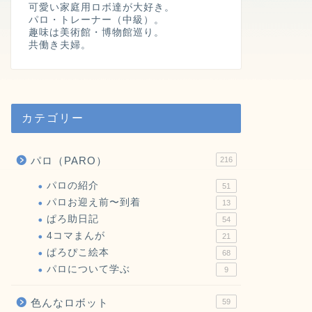
可愛い家庭用ロボ達が大好き。
パロ・トレーナー（中級）。
趣味は美術館・博物館巡り。
共働き夫婦。
カテゴリー
パロ（PARO）
216
パロの紹介
51
パロお迎え前〜到着
13
ぱろ助日記
54
4コマまんが
21
ぱろぴこ絵本
68
パロについて学ぶ
9
色んなロボット
59