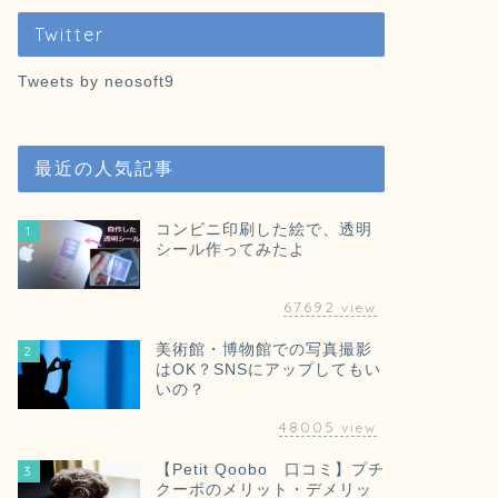
Twitter
Tweets by neosoft9
最近の人気記事
コンビニ印刷した絵で、透明
1
シール作ってみたよ
67692
view
美術館・博物館での写真撮影
2
はOK？SNSにアップしてもい
いの？
48005
view
【Petit Qoobo 口コミ】プチ
3
クーボのメリット・デメリッ