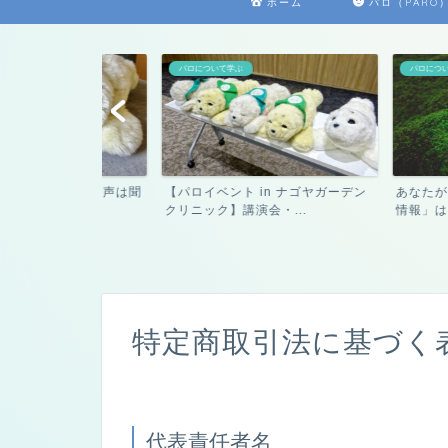
ホーム
パロ（PARO
パロについて学ぶ
パロについて学ぶ
ロ】鳴き声は聞
【パロイベント in ナゴヤガーデン
あなたが知りたい
意...
クリニック】講演会・...
情報」は？
特定商取引法に基づく
代表責任者名