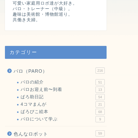
可愛い家庭用ロボ達が大好き。
パロ・トレーナー（中級）。
趣味は美術館・博物館巡り。
共働き夫婦。
カテゴリー
パロ（PARO）
216
パロの紹介
51
パロお迎え前〜到着
13
ぱろ助日記
54
4コマまんが
21
ぱろぴこ絵本
68
パロについて学ぶ
9
色んなロボット
59