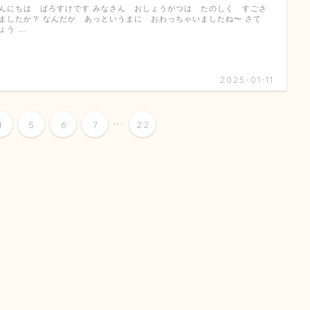
んにちは ぱろすけです みなさん おしょうがつは たのしく すごさ
ましたか？ なんだか あっというまに おわっちゃいましたね〜 さて
ょう …
2025-01-11
...
4
5
6
7
22