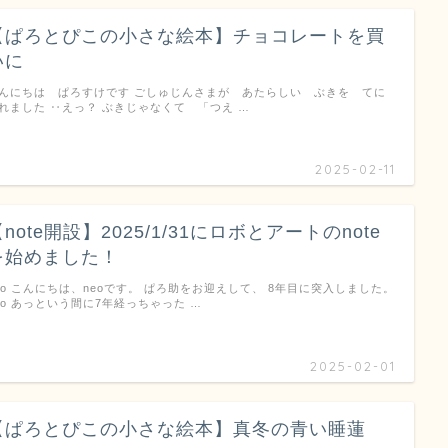
【ぱろとぴこの小さな絵本】チョコレートを買
いに
んにちは ぱろすけです ごしゅじんさまが あたらしい ぶきを てに
れました ‥えっ？ ぶきじゃなくて 「つえ …
2025-02-11
note開設】2025/1/31にロボとアートのnote
を始めました！
eo こんにちは、neoです。 ぱろ助をお迎えして、 8年目に突入しました。
eo あっという間に7年経っちゃった …
2025-02-01
【ぱろとぴこの小さな絵本】真冬の青い睡蓮