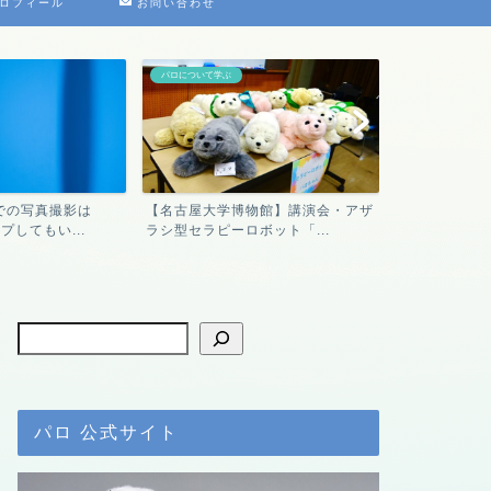
ロフィール
お問い合わせ
パロについて学ぶ
デジ絵に挑戦！
での写真撮影は
【名古屋大学博物館】講演会・アザ
コンビニ印刷
プしてもい...
ラシ型セラピーロボット「...
作ってみたよ
パロ 公式サイト