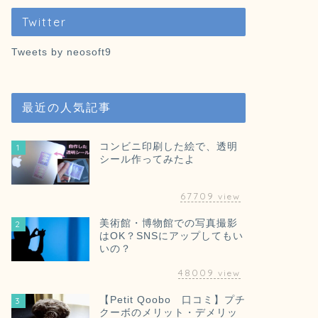
Twitter
Tweets by neosoft9
最近の人気記事
コンビニ印刷した絵で、透明
1
シール作ってみたよ
67709
view
美術館・博物館での写真撮影
2
はOK？SNSにアップしてもい
いの？
48009
view
【Petit Qoobo 口コミ】プチ
3
クーボのメリット・デメリッ