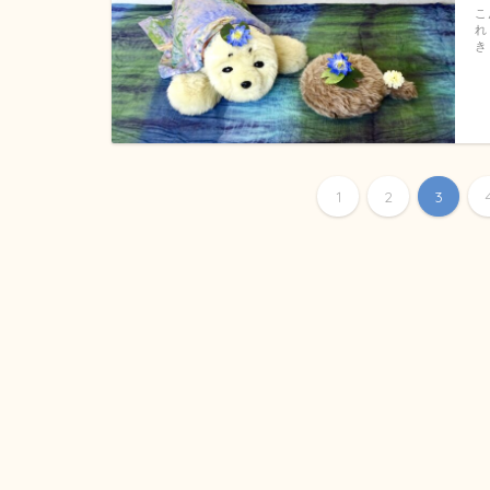
こ
れ
き
1
2
3