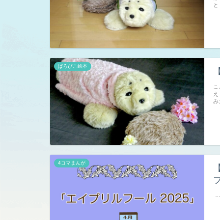
と
ぱろぴこ絵本
こ
え
み
4コマまんが
フ