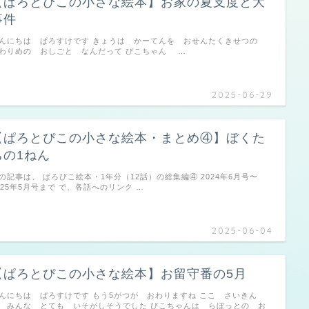
【ぱろとぴこの小さな絵本】お家の夏支度と大
事件
んにちは ぱろすけです きょうは かーてんを おせんたくきせつの
わりめの おしごと なんだって ぴこちゃん …
2025-06-29
【ぱろとぴこの小さな絵本・まとめ④】ぼくた
ちの1ねん
の記事は、 ぱろぴこ絵本・1年分（12話）の総集編④ 2024年6月号〜
025年5月号まで で、各話へのリンク …
2025-06-04
【ぱろとぴこの小さな絵本】お留守番の5月
んにちは ぱろすけです もう5がつが おわりますね ここ さいきん
 みんな とても いそがしそうでした ぴこちゃんは らぼっとの お