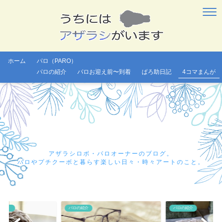
ホーム
パロ（PARO）
パロの紹介
パロお迎え前〜到着
ぱろ助日記
4コマまんが
アザラシロボ・パロオーナーのブログ。
パロやプチクーボと暮らす楽しい日々・時々アートのこと。
oobo）
パロの紹介
パロの紹介