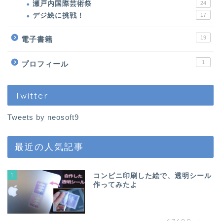
パロお迎え前〜到着
瀬戸内国際芸術祭
24
デジ絵に挑戦！
17
ぱろ助日記
19
電子書籍
4コマまんが
1
プロフィール
色んなロボット
Twitter
プチクーボ（Petit
Tweets by neosoft9
Qoobo）
最近の人気記事
らぼっと（LOVOT）
1
コンビニ印刷した絵で、透明シール
アイボ（aibo）
作ってみたよ
ロボホン（RoBoHoN）