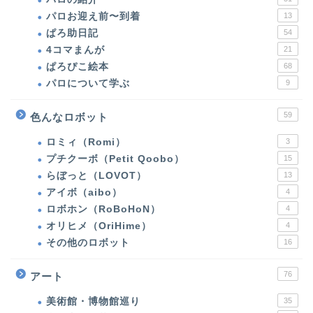
パロお迎え前〜到着
13
ぱろ助日記
54
4コマまんが
21
ぱろぴこ絵本
68
パロについて学ぶ
9
59
色んなロボット
ロミィ（Romi）
3
プチクーボ（Petit Qoobo）
15
らぼっと（LOVOT）
13
アイボ（aibo）
4
ホーム
ロボホン（RoBoHoN）
4
オリヒメ（OriHime）
4
パロ（PARO）
その他のロボット
16
パロの紹介
76
アート
美術館・博物館巡り
35