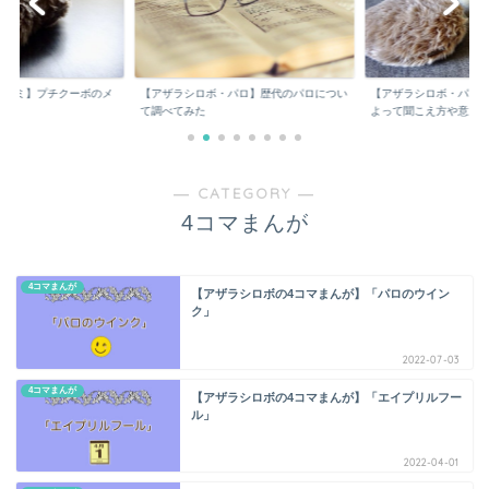
bo 口コミ】プチクーボのメ
【アザラシロボ・パロ】歴代のパロについ
【アザラシロボ・パロ
て調べてみた
よって聞こえ方や意...
― CATEGORY ―
4コマまんが
4コマまんが
【アザラシロボの4コマまんが】「パロのウイン
ク」
2022-07-03
4コマまんが
【アザラシロボの4コマまんが】「エイプリルフー
ル」
2022-04-01